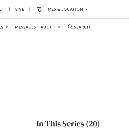
arrow_drop_down
CT
GIVE
TIMES & LOCATION
search
ES
MESSAGES
ABOUT
SEARCH
In This Series (20)