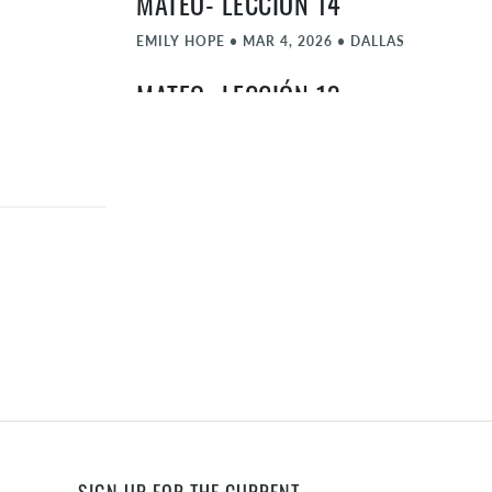
MATEO- LECCIÓN 14
EMILY HOPE
•
MAR 4, 2026
•
DALLAS
MATEO- LECCIÓN 13
LUCINA THOMPSON
•
FEB 25, 2026
•
DALLAS
MATEO- LECCIÓN 12
DAWN JOHNSON
•
FEB 18, 2026
•
DALLAS
MATEO- LECCIÓN 11
SARA FUSCO
•
FEB 11, 2026
•
DALLAS
MATEO- LECCIÓN 10
SARA MEYERS
•
FEB 4, 2026
•
DALLAS
MATEO- LECCIÓN 9