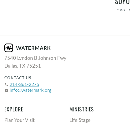
SUYO
JORGE 
7540 Lyndon B Johnson Fwy
Dallas, TX 75251
CONTACT US
214-361-2275
phone
info@watermark.org
email
EXPLORE
MINISTRIES
Plan Your Visit
Life Stage