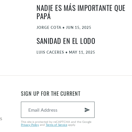
NADIE ES MÁS IMPORTANTE QUE
PAPÁ
JORGE COTA
•
JUN 15, 2025
SANIDAD EN EL LODO
LUIS CACERES
•
MAY 11, 2025
SERVICIO BILINGÜE | LEAVE A
MARK, NOT A MESS | DEJA UNA
IMPRESIÓN DURADERA, NO UN
DESASTRE
SIGN UP FOR THE CURRENT
JOHN COX
•
APR 27, 2025
send
UN RELATO DE DOS TUMBAS
s
This site is protected by reCAPTCHA and the Google
Privacy Policy
and
Terms of Service
apply.
JORGE COTA
•
APR 20, 2025