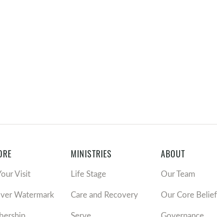
ORE
MINISTRIES
ABOUT
Your Visit
Life Stage
Our Team
over Watermark
Care and Recovery
Our Core Belief
ership
Serve
Governance