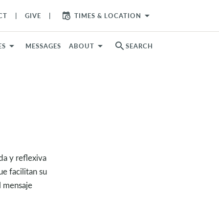
arrow_drop_down
CT
GIVE
TIMES & LOCATION
search
ES
MESSAGES
ABOUT
SEARCH
da y reflexiva
e facilitan su
el mensaje