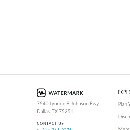
EXPL
7540 Lyndon B Johnson Fwy
Plan 
Dallas, TX 75251
Disc
CONTACT US
Memb
214-361-2275