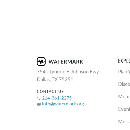
EXPL
7540 Lyndon B Johnson Fwy
Plan 
Dallas, TX 75251
Disc
CONTACT US
Memb
214-361-2275
phone
info@watermark.org
email
Even
Mess