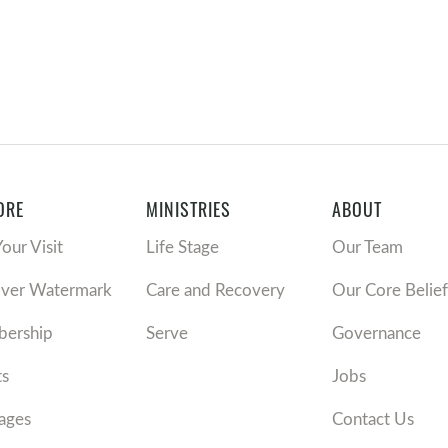
ORE
MINISTRIES
ABOUT
Your Visit
Life Stage
Our Team
over Watermark
Care and Recovery
Our Core Belief
ership
Serve
Governance
ts
Jobs
ages
Contact Us