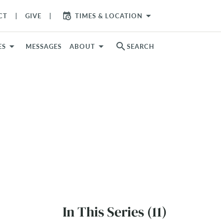
arrow_drop_down
CT
GIVE
TIMES & LOCATION
search
ES
MESSAGES
ABOUT
SEARCH
In This Series (11)