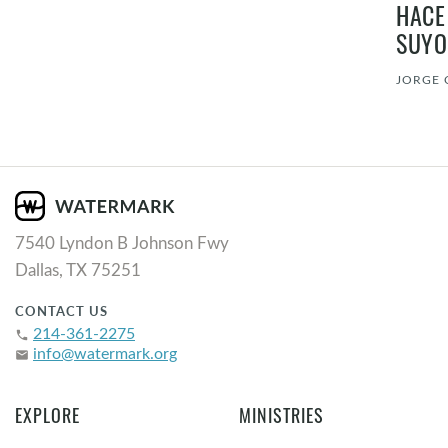
HACE
SUYO
JORGE 
7540 Lyndon B Johnson Fwy
Dallas, TX 75251
CONTACT US
214-361-2275
phone
info@watermark.org
email
EXPLORE
MINISTRIES