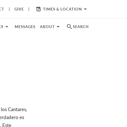
arrow_drop_down
CT
GIVE
TIMES & LOCATION
search
ES
MESSAGES
ABOUT
SEARCH
 los Cantares,
verdadero es
. Este