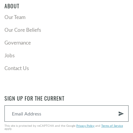
ABOUT
Our Team
Our Core Beliefs
Governance
Jobs
Contact Us
SIGN UP FOR THE CURRENT
send
This site is protected by reCAPTCHA and the Google
Privacy Policy
and
Terms of Service
apply.