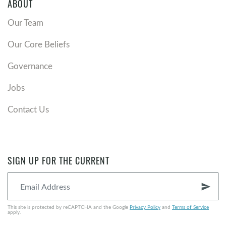
ABOUT
Our Team
Our Core Beliefs
Governance
Jobs
Contact Us
SIGN UP FOR THE CURRENT
send
This site is protected by reCAPTCHA and the Google
Privacy Policy
and
Terms of Service
apply.