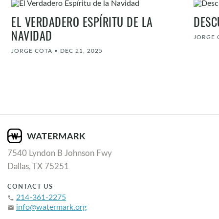
EL VERDADERO ESPÍRITU DE LA
DESC
NAVIDAD
JORGE 
JORGE COTA
•
DEC 21, 2025
7540 Lyndon B Johnson Fwy
Dallas, TX 75251
CONTACT US
214-361-2275
phone
info@watermark.org
email