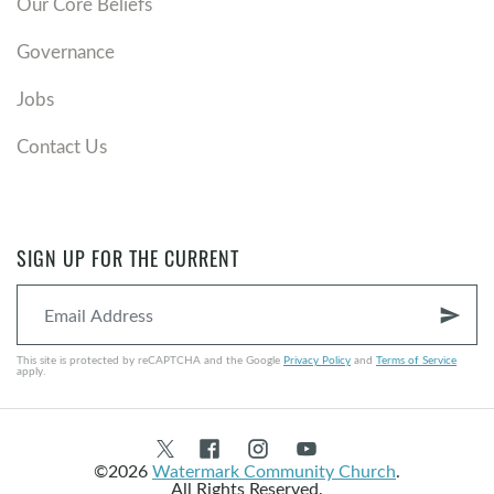
Our Core Beliefs
Governance
Jobs
Contact Us
SIGN UP FOR THE CURRENT
send
This site is protected by reCAPTCHA and the Google
Privacy Policy
and
Terms of Service
apply.
©2026
Watermark Community Church
.
All Rights Reserved.