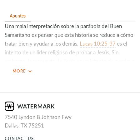
Apuntes
Una mala interpretación sobre la parábola del Buen
Samaritano es pensar que esta historia se reduce a cómo
tratar bien y ayudar a los demás.
Lucas 10:25-37
es el
intento de un líder religioso de probar a Jesús. Sin
embargo, la respuesta de Jesús es un intento de ayudar a
este hombre a ver quién es en realidad ante los ojos de
expand_more
MORE
Dios. En esta historia, hay cinco preguntas que
esperamos te lleven a una humildad que da nacimiento a
la eternidad con Jesús:
1. ¿Qué debemos hacer para heredar la vida eterna?
7540 Lyndon B Johnson Fwy
Esta es la pregunta más importante que podemos
Dallas, TX 75251
hacernos porque tiene un impacto terrenal y eterno.
CONTACT US