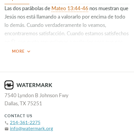
Las dos parábolas de
Mateo 13:44-46
nos muestran que
Jesús nos está llamando a valorarlo por encima de todo
lo demás. Cuando verdaderamente lo veamos,
encontraremos satisfacción. Cuando estamos satisfechos
en Él, con gusto renunciamos a cualquier cosa que nos
impida conocerlo más. ¿Cómo llegamos a un lugar donde
expand_more
MORE
valoramos a Jesús por encima de todo? Aquí hay tres
pasos para tener el mejor verano con Jesús.
Paso 1: Vista
En ambas parábolas, los hombres ven el premio con
7540 Lyndon B Johnson Fwy
tanta claridad que dan todo lo que tienen para
Dallas, TX 75251
obtenerlo.
La ceguera espiritual es ver a Jesús sin ver a Jesús. Es
CONTACT US
encontrar un tesoro y no saber que es un tesoro.
214-361-2275
phone
info@watermark.org
email
La vista espiritual es un milagro. Tiene que haber un