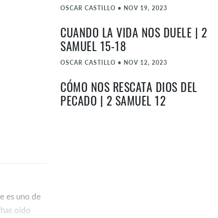
OSCAR CASTILLO
•
NOV 19, 2023
CUANDO LA VIDA NOS DUELE | 2
SAMUEL 15-18
OSCAR CASTILLO
•
NOV 12, 2023
CÓMO NOS RESCATA DIOS DEL
PECADO | 2 SAMUEL 12
JORGE COTA
•
NOV 5, 2023
CÓMO DEJAR DE PECAR | 2
SAMUEL 11
LUIS CACERES
•
OCT 22, 2023
DESDE EL POZO MÁS HONDO DE
te es uno de
LA DESESPERACIÓN | SALMOS 23
 has oído