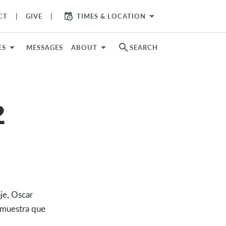
arrow_drop_down
CT
GIVE
TIMES & LOCATION
search
ES
MESSAGES
ABOUT
SEARCH
2
je, Oscar
s muestra que