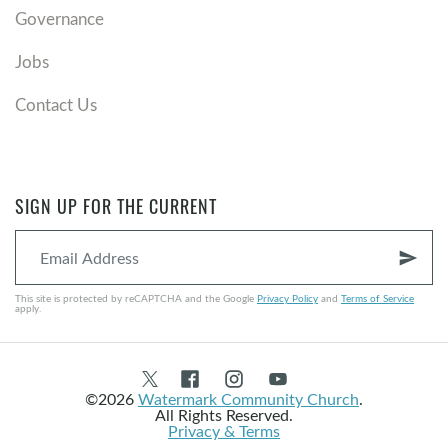
Governance
Jobs
Contact Us
SIGN UP FOR THE CURRENT
send
This site is protected by reCAPTCHA and the Google
Privacy Policy
and
Terms of Service
apply.
©2026
Watermark Community Church
.
All Rights Reserved.
Privacy & Terms