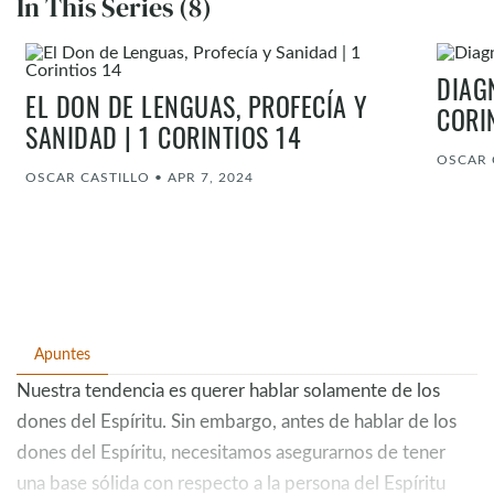
In This Series (8)
DIAG
EL DON DE LENGUAS, PROFECÍA Y
CORI
SANIDAD | 1 CORINTIOS 14
OSCAR 
OSCAR CASTILLO
•
APR 7, 2024
Apuntes
Nuestra tendencia es querer hablar solamente de los
dones del Espíritu. Sin embargo, antes de hablar de los
dones del Espíritu, necesitamos asegurarnos de tener
una base sólida con respecto a la persona del Espíritu