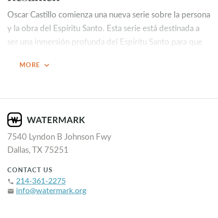
Oscar Castillo comienza una nueva serie sobre la persona
y la obra del Espíritu Santo. Esta serie está destinada a
ser una inmersión profunda del Espíritu Santo para que
podamos comprender y experimentar más plenamente
expand_more
MORE
el Espíritu en nuestras vidas. Queremos ser una iglesia
guiada por el Espíritu.
Puntos Principales
¿Por qué estamos haciendo una serie sobre el Espíritu
7540 Lyndon B Johnson Fwy
Santo?
Dallas, TX 75251
Porque el Espíritu Santo es Dios.
CONTACT US
Porque no seríamos salvos sin la obra del Espíritu.
214-361-2275
phone
Abordaremos esto cuando hablemos sobre cuál es la
info@watermark.org
email
función del Espíritu en la vida de un incrédulo.
Porque se nos han dado indicaciones claras que