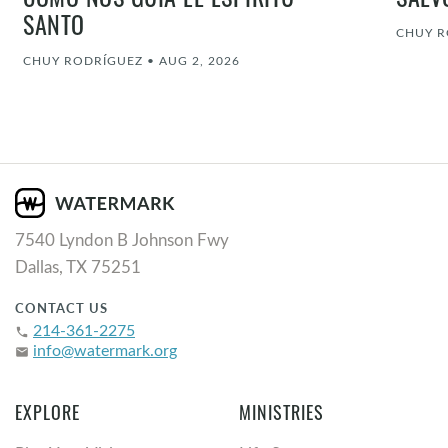
CÓMO NOS GUÍA EL ESPÍRITU
SALV
SANTO
CHUY R
CHUY RODRÍGUEZ
•
AUG 2, 2026
7540 Lyndon B Johnson Fwy
Dallas, TX 75251
CONTACT US
214-361-2275
phone
info@watermark.org
email
EXPLORE
MINISTRIES