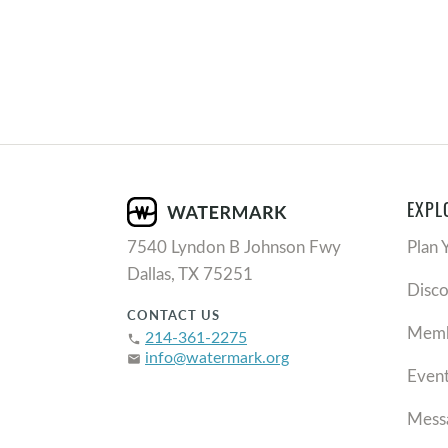
EXPL
7540 Lyndon B Johnson Fwy
Plan 
Dallas, TX 75251
Disc
CONTACT US
Memb
214-361-2275
phone
info@watermark.org
email
Even
Mess