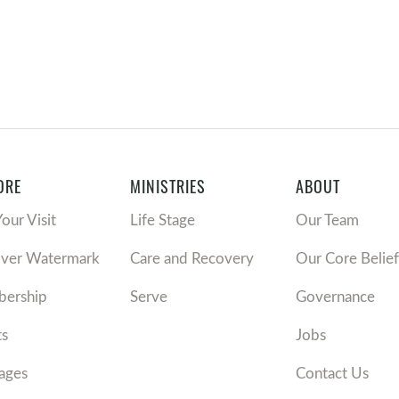
ORE
MINISTRIES
ABOUT
Your Visit
Life Stage
Our Team
over Watermark
Care and Recovery
Our Core Belief
ership
Serve
Governance
ts
Jobs
ages
Contact Us