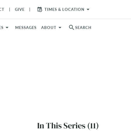
arrow_drop_down
CT
GIVE
TIMES & LOCATION
search
ES
MESSAGES
ABOUT
SEARCH
In This Series (11)