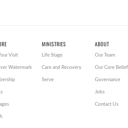
ORE
MINISTRIES
ABOUT
Your Visit
Life Stage
Our Team
over Watermark
Care and Recovery
Our Core Belief
ership
Serve
Governance
ts
Jobs
ages
Contact Us
h