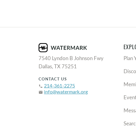
EXPL
7540 Lyndon B Johnson Fwy
Plan 
Dallas, TX 75251
Disc
CONTACT US
Memb
214-361-2275
phone
info@watermark.org
email
Even
Mess
Searc