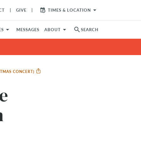
arrow_drop_down
CT
GIVE
TIMES & LOCATION
search
ES
MESSAGES
ABOUT
SEARCH
ISTMAS CONCERT)
e
n