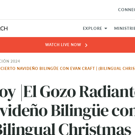
CONNE
EXPLORE
MINISTRI
chevron_right
WATCH LIVE NOW
CIÓN 2024
NCIERTO NAVIDEÑO BILINGÜE CON EVAN CRAFT | (BILINGUAL CHR
oy |El Gozo Radiant
videño Bilingüe co
Bilingual Christmas