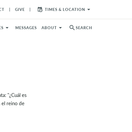
arrow_drop_down
CT
GIVE
TIMES & LOCATION
search
ES
MESSAGES
ABOUT
SEARCH
ta: "¿Cuál es
 el reino de