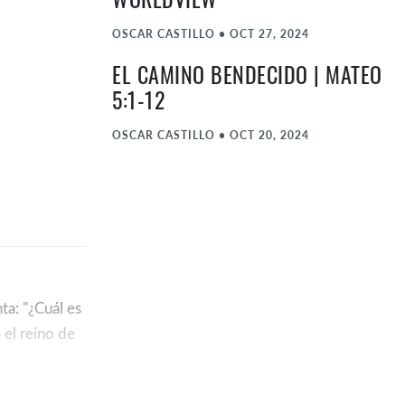
WORLDVIEW
OSCAR CASTILLO
•
OCT 27, 2024
EL CAMINO BENDECIDO | MATEO
5:1-12
OSCAR CASTILLO
•
OCT 20, 2024
SERVICIO BILINGÜE | SIGUIENDO
EL MODELO DEL MAESTRO;
FOLLOWING THE MASTER'S
MODEL
OSCAR CASTILLO
•
AUG 11, 2024
ta: "¿Cuál es
CARTA DE UN HIJO | FILEMÓN
 el reino de
1:1-19
RAFY GUTIERREZ
•
JUN 16, 2024