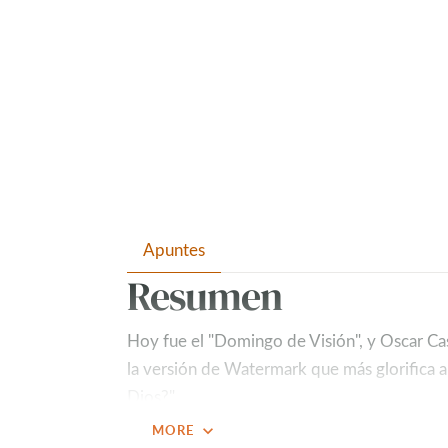
Apuntes
Resumen
Hoy fue el "Domingo de Visión", y Oscar Cast
la versión de Watermark que más glorifica a 
Dios?"
expand_more
MORE