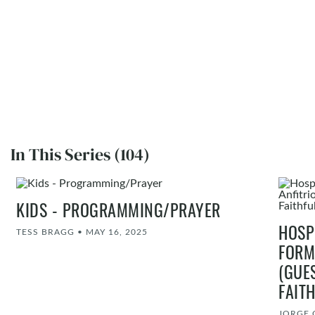
In This Series (104)
KIDS - PROGRAMMING/PRAYER
HOSP
TESS BRAGG
•
MAY 16, 2025
FORM
(GUE
FAIT
JORGE 