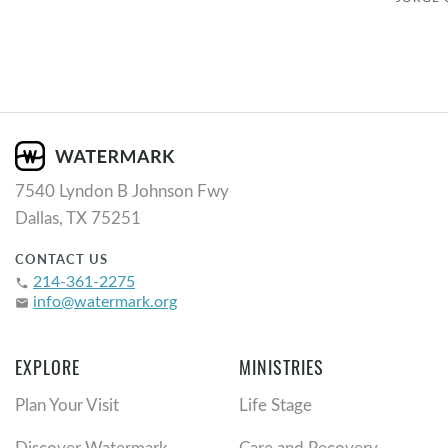
7540 Lyndon B Johnson Fwy
Dallas, TX 75251
CONTACT US
214-361-2275
phone
info@watermark.org
email
EXPLORE
MINISTRIES
Plan Your Visit
Life Stage
Discover Watermark
Care and Recovery