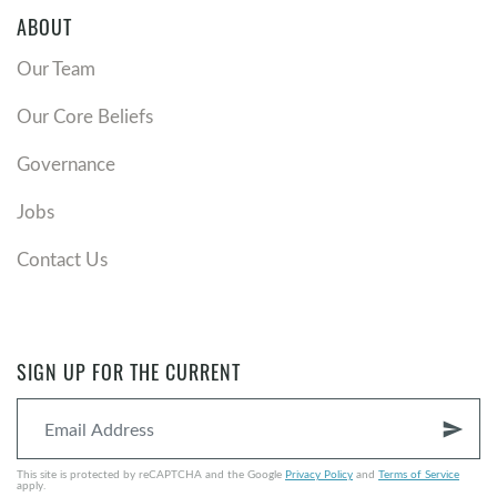
ABOUT
Our Team
Our Core Beliefs
Governance
Jobs
Contact Us
SIGN UP FOR THE CURRENT
send
This site is protected by reCAPTCHA and the Google
Privacy Policy
and
Terms of Service
apply.