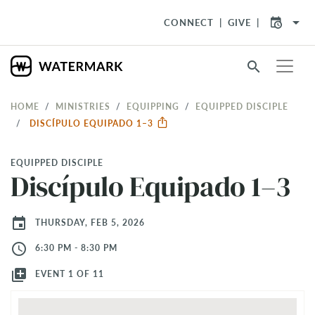
arrow_drop_down
CONNECT
GIVE
search
HOME
MINISTRIES
EQUIPPING
EQUIPPED DISCIPLE
DISCÍPULO EQUIPADO 1–3
EQUIPPED DISCIPLE
Discípulo Equipado 1–3
event
THURSDAY, FEB 5, 2026
access_time
6:30 PM - 8:30 PM
library_add
EVENT 1 OF 11